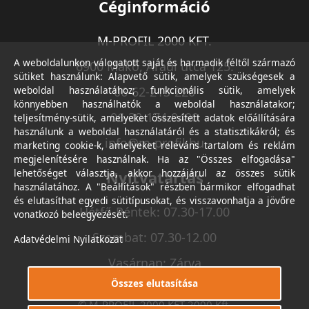
Céginformáció
M-PROFIL 2000 KFT.
A weboldalunkon válogatott saját és harmadik féltől származó
6900 Makó, Aradi utca 125.
sütiket használunk: Alapvető sütik, amelyek szükségesek a
weboldal használatához; funkcionális sütik, amelyek
06-62-213-220
könnyebben használhatók a weboldal használatakor;
06-30-174-9490
teljesítmény-sütik, amelyeket összesített adatok előállítására
használunk a weboldal használatáról és a statisztikákról; és
info@m-profil.hu
marketing cookie-k, amelyeket releváns tartalom és reklám
megjelenítésére használnak. Ha az "Összes elfogadása"
lehetőséget választja, akkor hozzájárul az összes sütik
Nyitvatartás
használatához. A "Beállítások" részben bármikor elfogadhat
és elutasíthat egyedi sütitípusokat, és visszavonhatja a jövőre
Hétfő-Péntek: 07.30-17.00
vonatkozó beleegyezését.
Szombat: 07.30-12.00
Adatvédelmi Nyilatkozat
Vasárnap: Zárva
Összes elutasítása
© M-PROFIL 2000 KFT 2000 Kft.