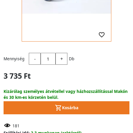
-
+
Mennyiség
Db
3 735 Ft
Kizárólag személyes átvétellel vagy házhozszállítással Makón
és 30 km-es körzetén belül.
Kosárba
181
Szállítási idő:
2-3 munkanap (raktárról)