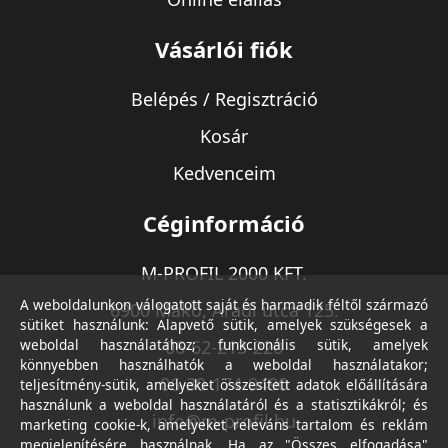
Vásárlói fiók
Belépés / Regisztráció
Kosár
Kedvenceim
Céginformáció
M-PROFIL 2000 KFT.
A weboldalunkon válogatott saját és harmadik féltől származó
6900 Makó, Aradi utca 125.
sütiket használunk: Alapvető sütik, amelyek szükségesek a
weboldal használatához; funkcionális sütik, amelyek
06-62-213-220
könnyebben használhatók a weboldal használatakor;
06-30-174-9490
teljesítmény-sütik, amelyeket összesített adatok előállítására
használunk a weboldal használatáról és a statisztikákról; és
info@m-profil.hu
marketing cookie-k, amelyeket releváns tartalom és reklám
megjelenítésére használnak. Ha az "Összes elfogadása"