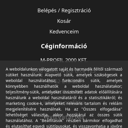
Belépés / Regisztráció
Kosár
Kedvenceim
Céginformáció
M-PROFIL 2000 KFT.
A weboldalunkon válogatott saját és harmadik féltől származó
6900 Makó, Aradi utca 125.
sütiket használunk: Alapvető sütik, amelyek szükségesek a
weboldal használatához; funkcionális sütik, amelyek
06-62-213-220
könnyebben használhatók a weboldal használatakor;
06-30-174-9490
teljesítmény-sütik, amelyeket összesített adatok előállítására
használunk a weboldal használatáról és a statisztikákról; és
info@m-profil.hu
marketing cookie-k, amelyeket releváns tartalom és reklám
megjelenítésére használnak. Ha az "Összes elfogadása"
lehetőséget választja, akkor hozzájárul az összes sütik
Nyitvatartás
használatához. A "Beállítások" részben bármikor elfogadhat
és elutasíthat egyedi sütitípusokat, és visszavonhatja a jövőre