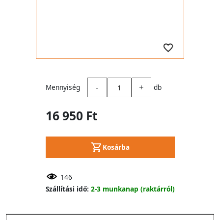
-
+
Mennyiség
db
16 950 Ft
Kosárba
146
Szállítási idő:
2-3 munkanap (raktárról)