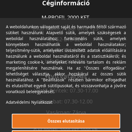
Céginformáció
M-PROFIL 2000 KFT.
A weboldalunkon válogatott saját és harmadik féltől származó
6900 Makó, Aradi utca 125.
sütiket használunk: Alapvető sütik, amelyek szükségesek a
weboldal használatához; funkcionális sütik, amelyek
06-62-213-220
könnyebben használhatók a weboldal használatakor;
06-30-174-9490
teljesítmény-sütik, amelyeket összesített adatok előállítására
használunk a weboldal használatáról és a statisztikákról; és
info@m-profil.hu
marketing cookie-k, amelyeket releváns tartalom és reklám
megjelenítésére használnak. Ha az "Összes elfogadása"
lehetőséget választja, akkor hozzájárul az összes sütik
Nyitvatartás
használatához. A "Beállítások" részben bármikor elfogadhat
és elutasíthat egyedi sütitípusokat, és visszavonhatja a jövőre
Hétfő-Péntek: 07.30-17.00
vonatkozó beleegyezését.
Szombat: 07.30-12.00
Adatvédelmi Nyilatkozat
Vasárnap: Zárva
Összes elutasítása
© M-PROFIL 2000 KFT 2000 Kft.