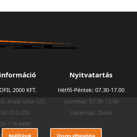
információ
Nyitvatartás
FIL 2000 KFT.
Hétfő-Péntek: 07.30-17.00
ó, Aradi utca 125.
Szombat: 07.30-12.00
-62-213-220
Vasárnap: Zárva
-30-174-9490
o@m-profil.hu
Beállítások
Összes elfogadása