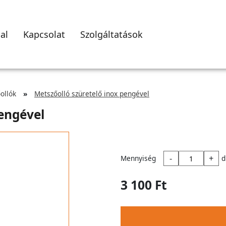
al
Kapcsolat
Szolgáltatások
ollók
Metszőolló szüretelő inox pengével
pengével
-
+
Mennyiség
d
3 100 Ft