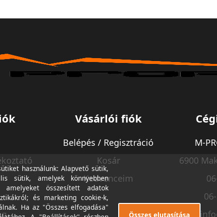
iók
Vásárlói fiók
Cég
Belépés / Regisztráció
M-PRO
ékoztató
Kosár
6900 Mak
tiket használunk: Alapvető sütik,
Kedvenceim
06
lis sütik, amelyek könnyebben
, amelyeket összesített adatok
06
ztikákról; és marketing cookie-k,
álnak. Ha az "Összes elfogadása"
ég
inf
Összes elutasítása
álatához. A "Beállítások" részben