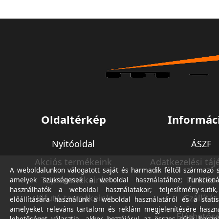
Oldaltérkép
Informác
Nyitóoldal
ÁSZF
Akciós termékeink
Adatkezelési táj
A weboldalunkon válogatott saját és harmadik féltől származó sü
Top termékeink
Fizetés
amelyek szükségesek a weboldal használatához; funkcioná
használhatók a weboldal használatakor; teljesítmény-sütik
Kifutó termékeink
Szállítás
előállítására használunk a weboldal használatáról és a statis
amelyeket releváns tartalom és reklám megjelenítésére haszn
Elérhetős
lehetőséget választja, akkor hozzájárul az összes sütik haszn