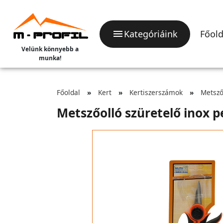
Kategóriáink
Főold
Velünk könnyebb a
munka!
Főoldal
Kert
Kertiszerszámok
Metsző
Metszőolló szüretelő inox 