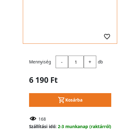
-
+
Mennyiség
db
6 190 Ft
Kosárba
168
Szállítási idő:
2-3 munkanap (raktárról)