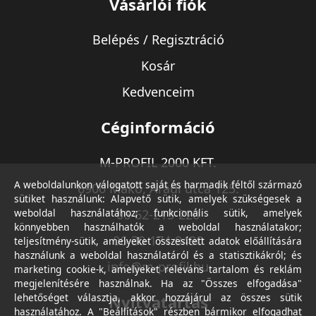
Vásárlói fiók
Belépés / Regisztráció
Kosár
Kedvenceim
Céginformáció
M-PROFIL 2000 KFT.
A weboldalunkon válogatott saját és harmadik féltől származó
6900 Makó, Aradi utca 125.
sütiket használunk: Alapvető sütik, amelyek szükségesek a
weboldal használatához; funkcionális sütik, amelyek
06-62-213-220
könnyebben használhatók a weboldal használatakor;
06-30-174-9490
teljesítmény-sütik, amelyeket összesített adatok előállítására
használunk a weboldal használatáról és a statisztikákról; és
info@m-profil.hu
marketing cookie-k, amelyeket releváns tartalom és reklám
megjelenítésére használnak. Ha az "Összes elfogadása"
lehetőséget választja, akkor hozzájárul az összes sütik
Nyitvatartás
használatához. A "Beállítások" részben bármikor elfogadhat