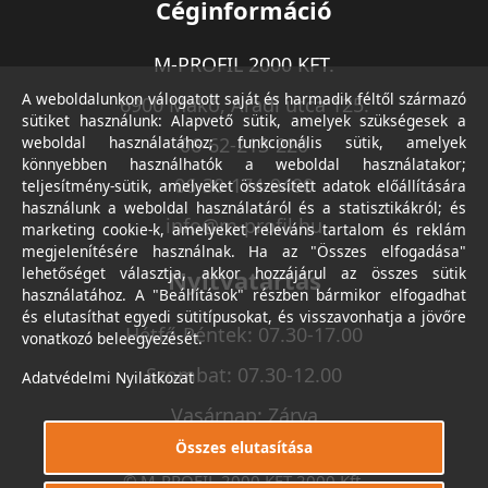
Céginformáció
M-PROFIL 2000 KFT.
A weboldalunkon válogatott saját és harmadik féltől származó
6900 Makó, Aradi utca 125.
sütiket használunk: Alapvető sütik, amelyek szükségesek a
weboldal használatához; funkcionális sütik, amelyek
06-62-213-220
könnyebben használhatók a weboldal használatakor;
06-30-174-9490
teljesítmény-sütik, amelyeket összesített adatok előállítására
használunk a weboldal használatáról és a statisztikákról; és
info@m-profil.hu
marketing cookie-k, amelyeket releváns tartalom és reklám
megjelenítésére használnak. Ha az "Összes elfogadása"
lehetőséget választja, akkor hozzájárul az összes sütik
Nyitvatartás
használatához. A "Beállítások" részben bármikor elfogadhat
és elutasíthat egyedi sütitípusokat, és visszavonhatja a jövőre
Hétfő-Péntek: 07.30-17.00
vonatkozó beleegyezését.
Szombat: 07.30-12.00
Adatvédelmi Nyilatkozat
Vasárnap: Zárva
Összes elutasítása
© M-PROFIL 2000 KFT 2000 Kft.