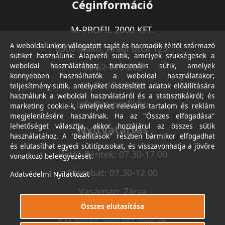
Céginformáció
M-PROFIL 2000 KFT.
A weboldalunkon válogatott saját és harmadik féltől származó
6900 Makó, Aradi utca 125.
sütiket használunk: Alapvető sütik, amelyek szükségesek a
weboldal használatához; funkcionális sütik, amelyek
06-62-213-220
könnyebben használhatók a weboldal használatakor;
06-30-174-9490
teljesítmény-sütik, amelyeket összesített adatok előállítására
használunk a weboldal használatáról és a statisztikákról; és
info@m-profil.hu
marketing cookie-k, amelyeket releváns tartalom és reklám
megjelenítésére használnak. Ha az "Összes elfogadása"
lehetőséget választja, akkor hozzájárul az összes sütik
Nyitvatartás
használatához. A "Beállítások" részben bármikor elfogadhat
és elutasíthat egyedi sütitípusokat, és visszavonhatja a jövőre
Hétfő-Péntek: 07.30-17.00
vonatkozó beleegyezését.
Szombat: 07.30-12.00
Adatvédelmi Nyilatkozat
Vasárnap: Zárva
Összes elutasítása
© M-PROFIL 2000 KFT 2000 Kft.