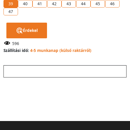
39
40
41
42
43
44
45
46
47
Érdekel
596
Szállítási idő:
4-5 munkanap (külső raktárról)