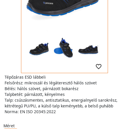
Tépőzáras ESD lábbeli
Felsőrész: mikroszál és légáteresztő hálós szövet
Bélés: hálós szövet, párnázott bokarész
Talpbetét: párnázott, kényelmes
Talp: csúszásmentes, antisztatikus, energialnyelő sarokrész,
kétrétegű PU/PU, a külső talp keményebb, a belső puhább
Norma: EN ISO 20345:2022
Méret