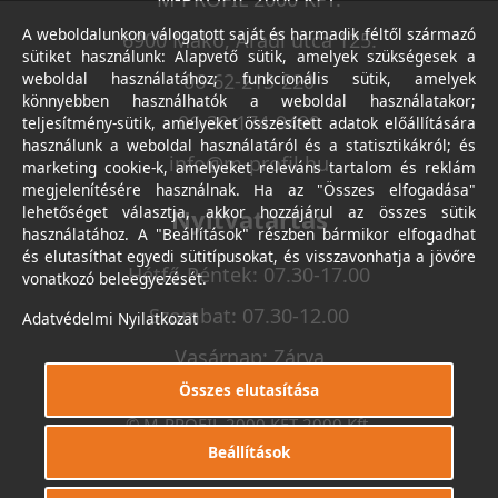
A weboldalunkon válogatott saját és harmadik féltől származó
6900 Makó, Aradi utca 125.
sütiket használunk: Alapvető sütik, amelyek szükségesek a
weboldal használatához; funkcionális sütik, amelyek
06-62-213-220
könnyebben használhatók a weboldal használatakor;
06-30-174-9490
teljesítmény-sütik, amelyeket összesített adatok előállítására
használunk a weboldal használatáról és a statisztikákról; és
info@m-profil.hu
marketing cookie-k, amelyeket releváns tartalom és reklám
megjelenítésére használnak. Ha az "Összes elfogadása"
lehetőséget választja, akkor hozzájárul az összes sütik
Nyitvatartás
használatához. A "Beállítások" részben bármikor elfogadhat
és elutasíthat egyedi sütitípusokat, és visszavonhatja a jövőre
Hétfő-Péntek: 07.30-17.00
vonatkozó beleegyezését.
Szombat: 07.30-12.00
Adatvédelmi Nyilatkozat
Vasárnap: Zárva
Összes elutasítása
© M-PROFIL 2000 KFT 2000 Kft.
Minden jog fenntartva.
Beállítások
Készítette
I.T.C. Kft.