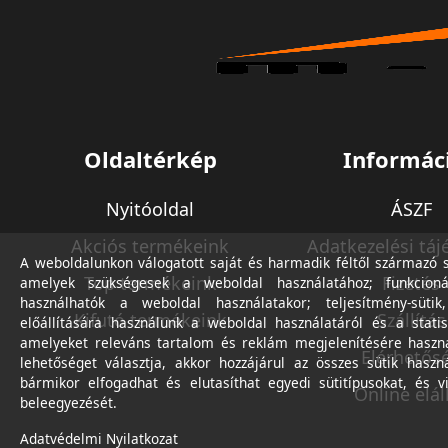
Oldaltérkép
Informác
Nyitóoldal
ÁSZF
Akciós termékeink
Adatkezelési táj
A weboldalunkon válogatott saját és harmadik féltől származó sü
Top termékeink
Fizetés
amelyek szükségesek a weboldal használatához; funkcioná
használhatók a weboldal használatakor; teljesítmény-sütik
Kifutó termékeink
Szállítás
előállítására használunk a weboldal használatáról és a statis
amelyeket releváns tartalom és reklám megjelenítésére haszn
Elérhetős
lehetőséget választja, akkor hozzájárul az összes sütik haszn
bármikor elfogadhat és elutasíthat egyedi sütitípusokat, és v
Online elál
beleegyezését.
Adatvédelmi Nyilatkozat