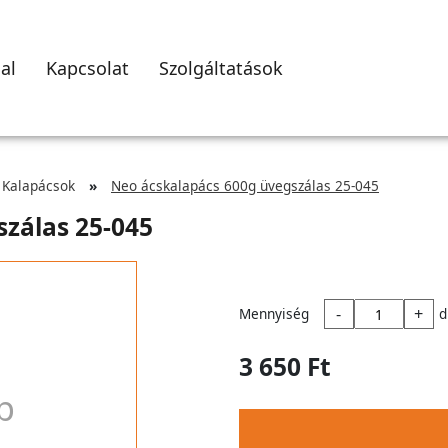
al
Kapcsolat
Szolgáltatások
Kalapácsok
Neo ácskalapács 600g üvegszálas 25-045
zálas 25-045
-
+
Mennyiség
d
3 650 Ft
p