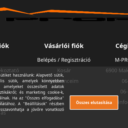
iók
Vásárlói fiók
Cég
Belépés / Regisztráció
M-PRO
ékoztató
Kosár
6900 Mak
tiket használunk: Alapvető sütik,
Kedvenceim
06
lis sütik, amelyek könnyebben
, amelyeket összesített adatok
06
ztikákról; és marketing cookie-k,
álnak. Ha az "Összes elfogadása"
ég
inf
Összes elutasítása
álatához. A "Beállítások" részben
isszavonhatja a jövőre vonatkozó
lás