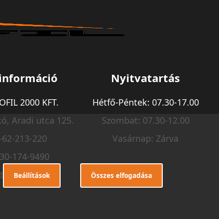
információ
Nyitvatartás
FIL 2000 KFT.
Hétfő-Péntek: 07.30-17.00
ó, Aradi utca 125.
Szombat: 07.30-12.00
-62-213-220
Vasárnap: Zárva
-30-174-9490
o@m-profil.hu
Beállítások
Összes elfogadása