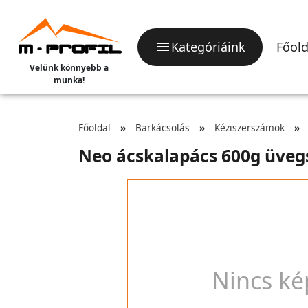
Kategóriáink
Főold
Velünk könnyebb a
munka!
Főoldal
Barkácsolás
Kéziszerszámok
Neo ácskalapács 600g üvegs
Nincs ké