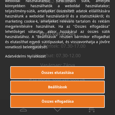
weboldal használatához; funkcionális sütik, amelyek
06-62-213-220
könnyebben használhatók a weboldal használatakor;
06-30-174-9490
teljesítmény-sütik, amelyeket összesített adatok előállítására
használunk a weboldal használatáról és a statisztikákról; és
info@m-profil.hu
marketing cookie-k, amelyeket releváns tartalom és reklám
megjelenítésére használnak. Ha az "Összes elfogadása"
lehetőséget választja, akkor hozzájárul az összes sütik
Nyitvatartás
használatához. A "Beállítások" részben bármikor elfogadhat
és elutasíthat egyedi sütitípusokat, és visszavonhatja a jövőre
Hétfő-Péntek: 07.30-17.00
vonatkozó beleegyezését.
Szombat: 07.30-12.00
Adatvédelmi Nyilatkozat
Vasárnap: Zárva
Összes elutasítása
© M-PROFIL 2000 KFT 2000 Kft.
Minden jog fenntartva.
Beállítások
Készítette
I.T.C. Kft.
Összes elfogadása
0
0