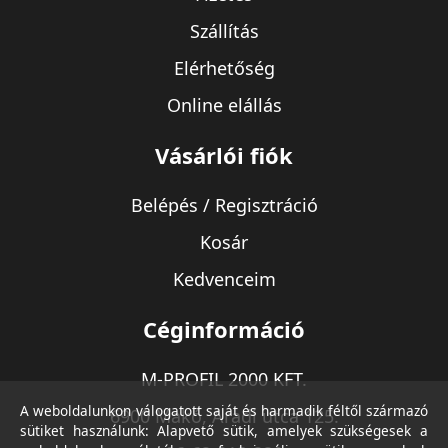
Szállítás
Elérhetőség
Online elállás
Vásárlói fiók
Belépés / Regisztráció
Kosár
Kedvenceim
Céginformáció
M-PROFIL 2000 KFT.
A weboldalunkon válogatott saját és harmadik féltől származó
6900 Makó, Aradi utca 125.
sütiket használunk: Alapvető sütik, amelyek szükségesek a