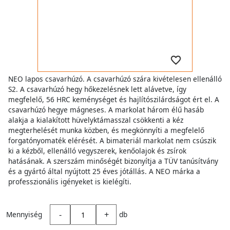
NEO lapos csavarhúzó. A csavarhúzó szára kivételesen ellenálló
S2. A csavarhúzó hegy hőkezelésnek lett alávetve, így
megfelelő, 56 HRC keménységet és hajlítószilárdságot ért el. A
csavarhúzó hegye mágneses. A markolat három élű hasáb
alakja a kialakított hüvelyktámasszal csökkenti a kéz
megterhelését munka közben, és megkönnyíti a megfelelő
forgatónyomaték elérését. A bimateriál markolat nem csúszik
ki a kézből, ellenálló vegyszerek, kenőolajok és zsírok
hatásának. A szerszám minőségét bizonyítja a TÜV tanúsítvány
és a gyártó által nyújtott 25 éves jótállás. A NEO márka a
professzionális igényeket is kielégíti.
-
+
Mennyiség
db