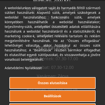
M-PROFIL 2000 KFT.
A weboldalunkon válogatott saját és harmadik féltől származó
6900 Makó, Aradi utca 125.
sütiket használunk: Alapvető sütik, amelyek szükségesek a
weboldal használatához; funkcionális sütik, amelyek
06-62-213-220
könnyebben használhatók a weboldal használatakor;
06-30-174-9490
teljesítmény-sütik, amelyeket összesített adatok előállítására
használunk a weboldal használatáról és a statisztikákról; és
info@m-profil.hu
marketing cookie-k, amelyeket releváns tartalom és reklám
megjelenítésére használnak. Ha az "Összes elfogadása"
lehetőséget választja, akkor hozzájárul az összes sütik
Nyitvatartás
használatához. A "Beállítások" részben bármikor elfogadhat
és elutasíthat egyedi sütitípusokat, és visszavonhatja a jövőre
Hétfő-Péntek: 07.30-17.00
vonatkozó beleegyezését.
Szombat: 07.30-12.00
Adatvédelmi Nyilatkozat
Vasárnap: Zárva
Összes elutasítása
© M-PROFIL 2000 KFT 2000 Kft.
Minden jog fenntartva.
Beállítások
Készítette
I.T.C. Kft.