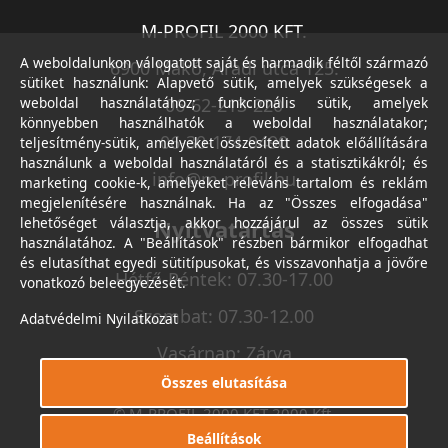
M-PROFIL 2000 KFT.
A weboldalunkon válogatott saját és harmadik féltől származó
6900 Makó, Aradi utca 125.
sütiket használunk: Alapvető sütik, amelyek szükségesek a
weboldal használatához; funkcionális sütik, amelyek
06-62-213-220
könnyebben használhatók a weboldal használatakor;
06-30-174-9490
teljesítmény-sütik, amelyeket összesített adatok előállítására
használunk a weboldal használatáról és a statisztikákról; és
info@m-profil.hu
marketing cookie-k, amelyeket releváns tartalom és reklám
megjelenítésére használnak. Ha az "Összes elfogadása"
lehetőséget választja, akkor hozzájárul az összes sütik
Nyitvatartás
használatához. A "Beállítások" részben bármikor elfogadhat
és elutasíthat egyedi sütitípusokat, és visszavonhatja a jövőre
Hétfő-Péntek: 07.30-17.00
vonatkozó beleegyezését.
Szombat: 07.30-12.00
Adatvédelmi Nyilatkozat
Vasárnap: Zárva
Összes elutasítása
© M-PROFIL 2000 KFT 2000 Kft.
Minden jog fenntartva.
Beállítások