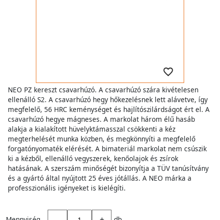
NEO PZ kereszt csavarhúzó. A csavarhúzó szára kivételesen
ellenálló S2. A csavarhúzó hegy hőkezelésnek lett alávetve, így
megfelelő, 56 HRC keménységet és hajlítószilárdságot ért el. A
csavarhúzó hegye mágneses. A markolat három élű hasáb
alakja a kialakított hüvelyktámasszal csökkenti a kéz
megterhelését munka közben, és megkönnyíti a megfelelő
forgatónyomaték elérését. A bimateriál markolat nem csúszik
ki a kézből, ellenálló vegyszerek, kenőolajok és zsírok
hatásának. A szerszám minőségét bizonyítja a TÜV tanúsítvány
és a gyártó által nyújtott 25 éves jótállás. A NEO márka a
professzionális igényeket is kielégíti.
-
+
Mennyiség
db