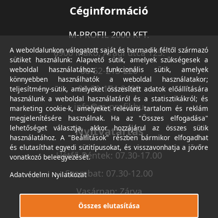
Céginformáció
M-PROFIL 2000 KFT.
A weboldalunkon válogatott saját és harmadik féltől származó
6900 Makó, Aradi utca 125.
sütiket használunk: Alapvető sütik, amelyek szükségesek a
weboldal használatához; funkcionális sütik, amelyek
06-62-213-220
könnyebben használhatók a weboldal használatakor;
06-30-174-9490
teljesítmény-sütik, amelyeket összesített adatok előállítására
használunk a weboldal használatáról és a statisztikákról; és
info@m-profil.hu
marketing cookie-k, amelyeket releváns tartalom és reklám
megjelenítésére használnak. Ha az "Összes elfogadása"
lehetőséget választja, akkor hozzájárul az összes sütik
Nyitvatartás
használatához. A "Beállítások" részben bármikor elfogadhat
és elutasíthat egyedi sütitípusokat, és visszavonhatja a jövőre
Hétfő-Péntek: 07.30-17.00
vonatkozó beleegyezését.
Szombat: 07.30-12.00
Adatvédelmi Nyilatkozat
Vasárnap: Zárva
Összes elutasítása