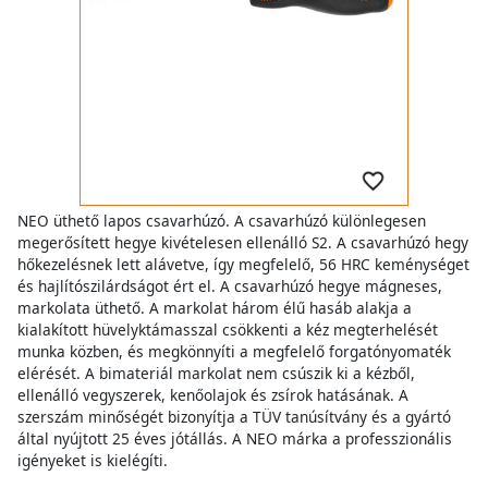
NEO üthető lapos csavarhúzó. A csavarhúzó különlegesen
megerősített hegye kivételesen ellenálló S2. A csavarhúzó hegy
hőkezelésnek lett alávetve, így megfelelő, 56 HRC keménységet
és hajlítószilárdságot ért el. A csavarhúzó hegye mágneses,
markolata üthető. A markolat három élű hasáb alakja a
kialakított hüvelyktámasszal csökkenti a kéz megterhelését
munka közben, és megkönnyíti a megfelelő forgatónyomaték
elérését. A bimateriál markolat nem csúszik ki a kézből,
ellenálló vegyszerek, kenőolajok és zsírok hatásának. A
szerszám minőségét bizonyítja a TÜV tanúsítvány és a gyártó
által nyújtott 25 éves jótállás. A NEO márka a professzionális
igényeket is kielégíti.