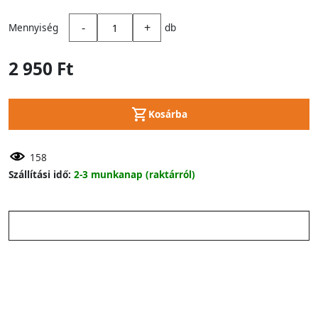
-
+
Mennyiség
db
2 950 Ft
Kosárba
158
Szállítási idő:
2-3 munkanap (raktárról)