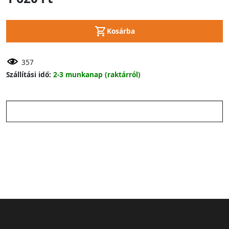
Kosárba
357
Szállítási idő:
2-3 munkanap (raktárról)