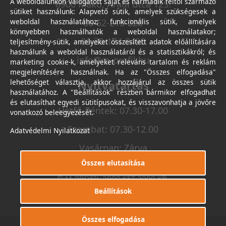
A weboldalunkon válogatott saját és harmadik féltől származó
6900 Makó, Aradi utca 125.
sütiket használunk: Alapvető sütik, amelyek szükségesek a
weboldal használatához; funkcionális sütik, amelyek
06-62-213-220
könnyebben használhatók a weboldal használatakor;
06-30-174-9490
teljesítmény-sütik, amelyeket összesített adatok előállítására
használunk a weboldal használatáról és a statisztikákról; és
info@m-profil.hu
marketing cookie-k, amelyeket releváns tartalom és reklám
megjelenítésére használnak. Ha az "Összes elfogadása"
lehetőséget választja, akkor hozzájárul az összes sütik
Nyitvatartás
használatához. A "Beállítások" részben bármikor elfogadhat
és elutasíthat egyedi sütitípusokat, és visszavonhatja a jövőre
Hétfő-Péntek: 07.30-17.00
vonatkozó beleegyezését.
Szombat: 07.30-12.00
Adatvédelmi Nyilatkozat
Vasárnap: Zárva
Összes elutasítása
© M-PROFIL 2000 KFT 2000 Kft.
Minden jog fenntartva.
Beállítások
Készítette
I.T.C. Kft.
Összes elfogadása
0
0