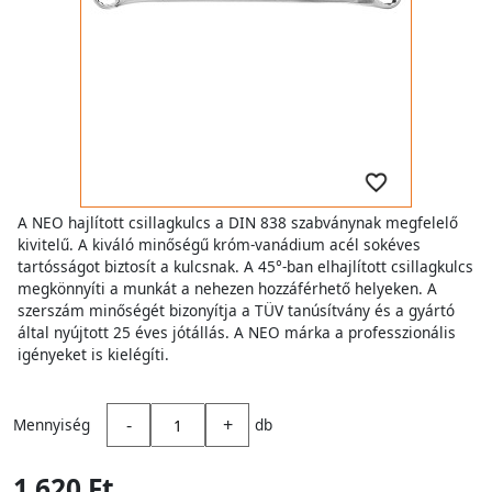
A NEO hajlított csillagkulcs a DIN 838 szabványnak megfelelő
kivitelű. A kiváló minőségű króm-vanádium acél sokéves
tartósságot biztosít a kulcsnak. A 45°-ban elhajlított csillagkulcs
megkönnyíti a munkát a nehezen hozzáférhető helyeken. A
szerszám minőségét bizonyítja a TÜV tanúsítvány és a gyártó
által nyújtott 25 éves jótállás. A NEO márka a professzionális
igényeket is kielégíti.
-
+
Mennyiség
db
1 620 Ft