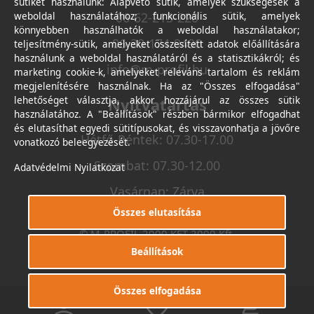
sütiket használunk: Alapvető sütik, amelyek szükségesek a
weboldal használatához; funkcionális sütik, amelyek
06-62-213-220
könnyebben használhatók a weboldal használatakor;
06-30-174-9490
teljesítmény-sütik, amelyeket összesített adatok előállítására
használunk a weboldal használatáról és a statisztikákról; és
info@m-profil.hu
marketing cookie-k, amelyeket releváns tartalom és reklám
megjelenítésére használnak. Ha az "Összes elfogadása"
lehetőséget választja, akkor hozzájárul az összes sütik
Nyitvatartás
használatához. A "Beállítások" részben bármikor elfogadhat
és elutasíthat egyedi sütitípusokat, és visszavonhatja a jövőre
Hétfő-Péntek: 07.30-17.00
vonatkozó beleegyezését.
Szombat: 07.30-12.00
Adatvédelmi Nyilatkozat
Vasárnap: Zárva
Összes elutasítása
© M-PROFIL 2000 KFT 2000 Kft.
Minden jog fenntartva.
Beállítások
Készítette
I.T.C. Kft.
Összes elfogadása
0
0