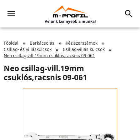
Velünk könnyebb a munka!
Főoldal
Barkácsolás
Kéziszerszámok
Csillag- és villáskulcsok
Csillag-villás kulcsok
Neo csillag-vill.19mm csuklós,racsnis 09-061
Neo csillag-vill.19mm
csuklós,racsnis 09-061