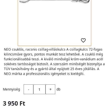
NEO csuklós, racsnis csillag-villáskulcs A csillagkulcs 72-fogas
kilincsműve gyors, pontos munkát tesz lehetővé. A csukló még
funkcionálisabbá teszi. A kiváló minőségű króm-vanádium acél
sokéves tartósságot biztosít. A szerszám minőségét bizonyítja a
TÜV tanúsítvány és a gyártó által nyújtott 25 éves jótállás. A
NEO márka a professzionális igényeket is kielégíti.
-
+
Mennyiség
db
3 950 Ft