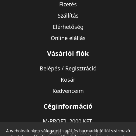
Fizetés
Szállítás
Elérhetőség
Online elállás
Vásárlói fiók
Belépés / Regisztráció
Kosár
Kedvenceim
Céginformáció
M-PROFIL 2000 KFT.
A weboldalunkon válogatott saját és harmadik féltől származó
6900 Makó, Aradi utca 125.