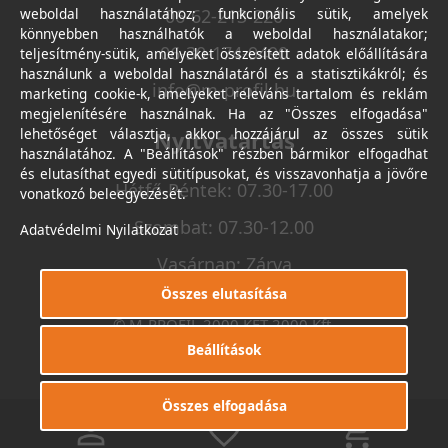
weboldal használatához; funkcionális sütik, amelyek
06-62-213-220
könnyebben használhatók a weboldal használatakor;
06-30-174-9490
teljesítmény-sütik, amelyeket összesített adatok előállítására
használunk a weboldal használatáról és a statisztikákról; és
info@m-profil.hu
marketing cookie-k, amelyeket releváns tartalom és reklám
megjelenítésére használnak. Ha az "Összes elfogadása"
lehetőséget választja, akkor hozzájárul az összes sütik
Nyitvatartás
használatához. A "Beállítások" részben bármikor elfogadhat
és elutasíthat egyedi sütitípusokat, és visszavonhatja a jövőre
Hétfő-Péntek: 07.30-17.00
vonatkozó beleegyezését.
Szombat: 07.30-12.00
Adatvédelmi Nyilatkozat
Vasárnap: Zárva
Összes elutasítása
© M-PROFIL 2000 KFT 2000 Kft.
Minden jog fenntartva.
Beállítások
Készítette
I.T.C. Kft.
Összes elfogadása
0
0