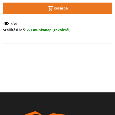
Kosárba
434
Szállítási idő:
2-3 munkanap (raktárról)