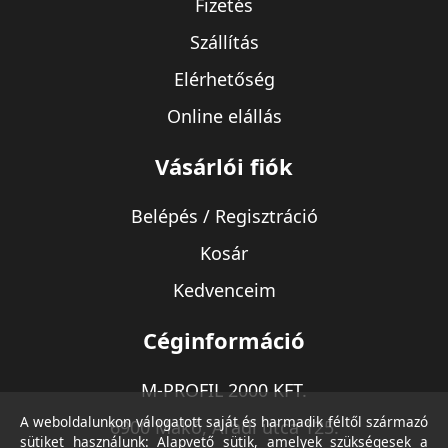
Fizetés
Szállítás
Elérhetőség
Online elállás
Vásárlói fiók
Belépés / Regisztráció
Kosár
Kedvenceim
Céginformáció
M-PROFIL 2000 KFT.
A weboldalunkon válogatott saját és harmadik féltől származó
6900 Makó, Aradi utca 125.
sütiket használunk: Alapvető sütik, amelyek szükségesek a