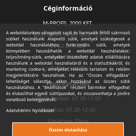
Céginformáció
M-PROFIL 2000 KFT.
A weboldalunkon válogatott saját és harmadik féltől származó
6900 Makó, Aradi utca 125.
sütiket használunk: Alapvető sütik, amelyek szükségesek a
weboldal használatához; funkcionális sütik, amelyek
06-62-213-220
könnyebben használhatók a weboldal használatakor;
06-30-174-9490
teljesítmény-sütik, amelyeket összesített adatok előállítására
használunk a weboldal használatáról és a statisztikákról; és
info@m-profil.hu
marketing cookie-k, amelyeket releváns tartalom és reklám
megjelenítésére használnak. Ha az "Összes elfogadása"
lehetőséget választja, akkor hozzájárul az összes sütik
Nyitvatartás
használatához. A "Beállítások" részben bármikor elfogadhat
és elutasíthat egyedi sütitípusokat, és visszavonhatja a jövőre
Hétfő-Péntek: 07.30-17.00
vonatkozó beleegyezését.
Szombat: 07.30-12.00
Adatvédelmi Nyilatkozat
Vasárnap: Zárva
Összes elutasítása