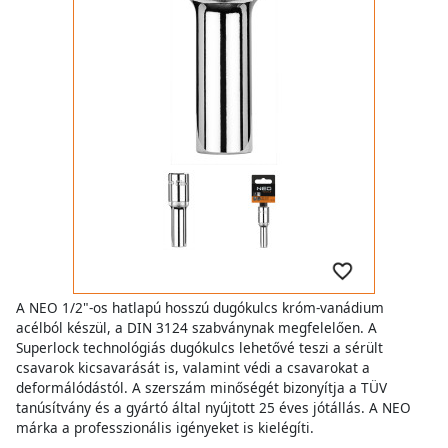
A NEO 1/2"-os hatlapú hosszú dugókulcs króm-vanádium
acélból készül, a DIN 3124 szabványnak megfelelően. A
Superlock technológiás dugókulcs lehetővé teszi a sérült
csavarok kicsavarását is, valamint védi a csavarokat a
deformálódástól. A szerszám minőségét bizonyítja a TÜV
tanúsítvány és a gyártó által nyújtott 25 éves jótállás. A NEO
márka a professzionális igényeket is kielégíti.