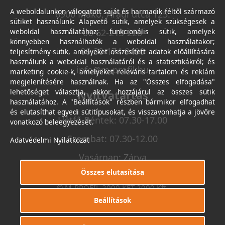
A weboldalunkon válogatott saját és harmadik féltől származó
6900 Makó, Aradi utca 125.
sütiket használunk: Alapvető sütik, amelyek szükségesek a
weboldal használatához; funkcionális sütik, amelyek
06-62-213-220
könnyebben használhatók a weboldal használatakor;
06-30-174-9490
teljesítmény-sütik, amelyeket összesített adatok előállítására
használunk a weboldal használatáról és a statisztikákról; és
info@m-profil.hu
marketing cookie-k, amelyeket releváns tartalom és reklám
megjelenítésére használnak. Ha az "Összes elfogadása"
lehetőséget választja, akkor hozzájárul az összes sütik
Nyitvatartás
használatához. A "Beállítások" részben bármikor elfogadhat
és elutasíthat egyedi sütitípusokat, és visszavonhatja a jövőre
Hétfő-Péntek: 07.30-17.00
vonatkozó beleegyezését.
Szombat: 07.30-12.00
Adatvédelmi Nyilatkozat
Vasárnap: Zárva
Összes elutasítása
© M-PROFIL 2000 KFT 2000 Kft.
Minden jog fenntartva.
Beállítások
Készítette
I.T.C. Kft.