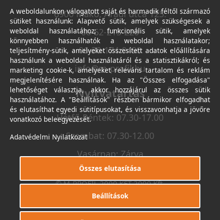
A weboldalunkon válogatott saját és harmadik féltől származó
6900 Makó, Aradi utca 125.
sütiket használunk: Alapvető sütik, amelyek szükségesek a
weboldal használatához; funkcionális sütik, amelyek
06-62-213-220
könnyebben használhatók a weboldal használatakor;
06-30-174-9490
teljesítmény-sütik, amelyeket összesített adatok előállítására
használunk a weboldal használatáról és a statisztikákról; és
info@m-profil.hu
marketing cookie-k, amelyeket releváns tartalom és reklám
megjelenítésére használnak. Ha az "Összes elfogadása"
lehetőséget választja, akkor hozzájárul az összes sütik
Nyitvatartás
használatához. A "Beállítások" részben bármikor elfogadhat
és elutasíthat egyedi sütitípusokat, és visszavonhatja a jövőre
Hétfő-Péntek: 07.30-17.00
vonatkozó beleegyezését.
Szombat: 07.30-12.00
Adatvédelmi Nyilatkozat
Vasárnap: Zárva
Összes elutasítása
© M-PROFIL 2000 KFT 2000 Kft.
Minden jog fenntartva.
Beállítások
Készítette
I.T.C. Kft.