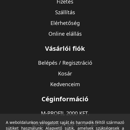
Fizetés
Szállítás
Elérhetőség
Online elállás
Vásárlói fiók
Belépés / Regisztráció
Kosár
Kedvenceim
Céginformáció
M-PROFIL 2000 KFT.
A weboldalunkon válogatott saját és harmadik féltől származó
6900 Makó, Aradi utca 125.
sütiket használunk: Alapvető sütik, amelyek szükségesek a