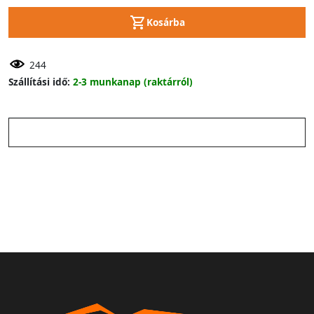
Kosárba
244
Szállítási idő:
2-3 munkanap (raktárról)