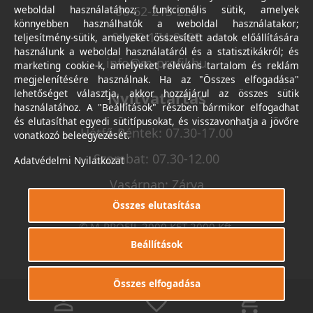
weboldal használatához; funkcionális sütik, amelyek
06-62-213-220
könnyebben használhatók a weboldal használatakor;
06-30-174-9490
teljesítmény-sütik, amelyeket összesített adatok előállítására
használunk a weboldal használatáról és a statisztikákról; és
info@m-profil.hu
marketing cookie-k, amelyeket releváns tartalom és reklám
megjelenítésére használnak. Ha az "Összes elfogadása"
lehetőséget választja, akkor hozzájárul az összes sütik
Nyitvatartás
használatához. A "Beállítások" részben bármikor elfogadhat
és elutasíthat egyedi sütitípusokat, és visszavonhatja a jövőre
Hétfő-Péntek: 07.30-17.00
vonatkozó beleegyezését.
Szombat: 07.30-12.00
Adatvédelmi Nyilatkozat
Vasárnap: Zárva
Összes elutasítása
© M-PROFIL 2000 KFT 2000 Kft.
Minden jog fenntartva.
Beállítások
Készítette
I.T.C. Kft.
Összes elfogadása
0
0