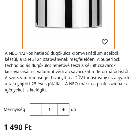
A NEO 1/2"-os hatlapú dugókulcs króm-vanádium acélból
készül, a DIN 3124 szabványnak megfelelően. A Superlock
technológiás dugókulcs lehetővé teszi a sérült csavarok
kicsavarását is, valamint védi a csavarokat a deformálódástól.
A szerszám minőségét bizonyítja a TÜV tanúsítvány és a gyártó
által nyújtott 25 éves jótállás. A NEO márka a professzionális
igényeket is kielégíti.
-
+
Mennyiség
db
1 490 Ft