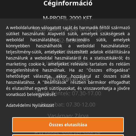
Céginformáció
M-PROFIL 2000 KFT.
A weboldalunkon válogatott saját és harmadik féltől származó
6900 Makó, Aradi utca 125.
sütiket használunk: Alapvető sütik, amelyek szükségesek a
weboldal használatához; funkcionális sütik, amelyek
06-62-213-220
könnyebben használhatók a weboldal használatakor;
06-30-174-9490
teljesítmény-sütik, amelyeket összesített adatok előállítására
használunk a weboldal használatáról és a statisztikákról; és
info@m-profil.hu
marketing cookie-k, amelyeket releváns tartalom és reklám
megjelenítésére használnak. Ha az "Összes elfogadása"
lehetőséget választja, akkor hozzájárul az összes sütik
Nyitvatartás
használatához. A "Beállítások" részben bármikor elfogadhat
és elutasíthat egyedi sütitípusokat, és visszavonhatja a jövőre
Hétfő-Péntek: 07.30-17.00
vonatkozó beleegyezését.
Szombat: 07.30-12.00
Adatvédelmi Nyilatkozat
Vasárnap: Zárva
Összes elutasítása
© M-PROFIL 2000 KFT 2000 Kft.