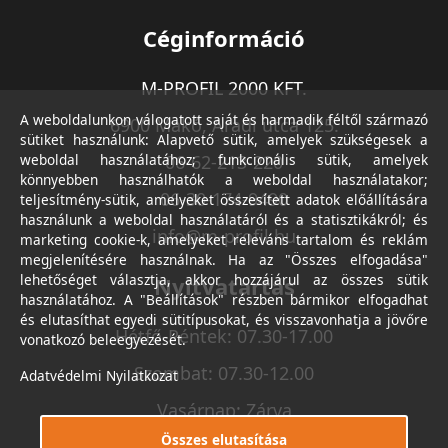
Céginformáció
M-PROFIL 2000 KFT.
A weboldalunkon válogatott saját és harmadik féltől származó
6900 Makó, Aradi utca 125.
sütiket használunk: Alapvető sütik, amelyek szükségesek a
weboldal használatához; funkcionális sütik, amelyek
06-62-213-220
könnyebben használhatók a weboldal használatakor;
06-30-174-9490
teljesítmény-sütik, amelyeket összesített adatok előállítására
használunk a weboldal használatáról és a statisztikákról; és
info@m-profil.hu
marketing cookie-k, amelyeket releváns tartalom és reklám
megjelenítésére használnak. Ha az "Összes elfogadása"
lehetőséget választja, akkor hozzájárul az összes sütik
Nyitvatartás
használatához. A "Beállítások" részben bármikor elfogadhat
és elutasíthat egyedi sütitípusokat, és visszavonhatja a jövőre
Hétfő-Péntek: 07.30-17.00
vonatkozó beleegyezését.
Szombat: 07.30-12.00
Adatvédelmi Nyilatkozat
Vasárnap: Zárva
Összes elutasítása