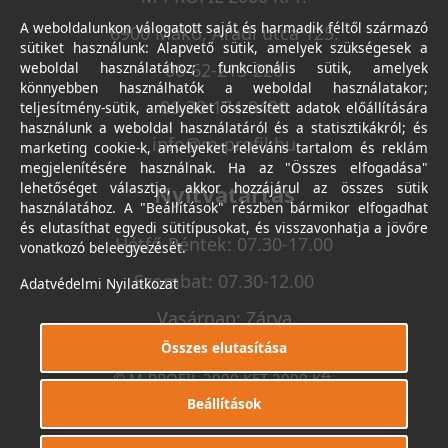
A weboldalunkon válogatott saját és harmadik féltől származó
6900 Makó, Aradi utca 125.
sütiket használunk: Alapvető sütik, amelyek szükségesek a
weboldal használatához; funkcionális sütik, amelyek
06-62-213-220
könnyebben használhatók a weboldal használatakor;
06-30-174-9490
teljesítmény-sütik, amelyeket összesített adatok előállítására
használunk a weboldal használatáról és a statisztikákról; és
info@m-profil.hu
marketing cookie-k, amelyeket releváns tartalom és reklám
megjelenítésére használnak. Ha az "Összes elfogadása"
lehetőséget választja, akkor hozzájárul az összes sütik
Nyitvatartás
használatához. A "Beállítások" részben bármikor elfogadhat
és elutasíthat egyedi sütitípusokat, és visszavonhatja a jövőre
Hétfő-Péntek: 07.30-17.00
vonatkozó beleegyezését.
Szombat: 07.30-12.00
Adatvédelmi Nyilatkozat
Vasárnap: Zárva
Összes elutasítása
© M-PROFIL 2000 KFT 2000 Kft.
Minden jog fenntartva.
Beállítások
Készítette
I.T.C. Kft.