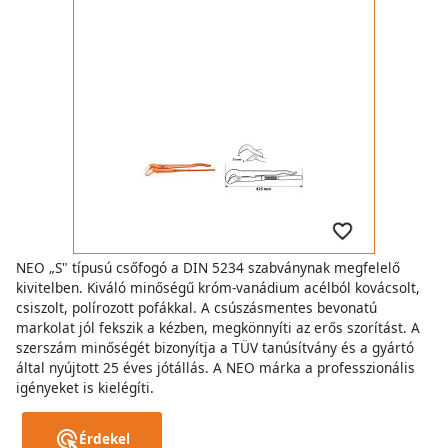
NEO „S" típusú csőfogó a DIN 5234 szabványnak megfelelő
kivitelben. Kiváló minőségű króm-vanádium acélból kovácsolt,
csiszolt, polírozott pofákkal. A csúszásmentes bevonatú
markolat jól fekszik a kézben, megkönnyíti az erős szorítást. A
szerszám minőségét bizonyítja a TÜV tanúsítvány és a gyártó
által nyújtott 25 éves jótállás. A NEO márka a professzionális
igényeket is kielégíti.
Érdekel