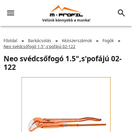
Velünk könnyebb a munka!
Főoldal
Barkácsolás
Kéziszerszámok
Fogók
Neo svédcsőfogó 1.5",s'pofájú 02-122
Neo svédcsőfogó 1.5",s'pofájú 02-
122