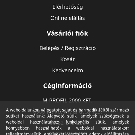
Elérhetőség
Online elállás
Vásárlói fiók
Belépés / Regisztráció
Kosár
Kedvenceim
Céginformáció
M-PROFIL 2000 KFT.
A weboldalunkon válogatott saját és harmadik féltől származó
6900 Makó, Aradi utca 125.
sütiket használunk: Alapvető sütik, amelyek szükségesek a
weboldal használatához; funkcionális sütik, amelyek
06-62-213-220
könnyebben használhatók a weboldal használatakor;
06-30-174-9490
teljesítmény-sütik, amelyeket összesített adatok előállítására