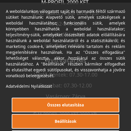
M-PROFIL 2000 KFT.
A weboldalunkon válogatott saját és harmadik féltől származó
6900 Makó, Aradi utca 125.
sütiket használunk: Alapvető sütik, amelyek szükségesek a
weboldal használatához; funkcionális sütik, amelyek
06-62-213-220
könnyebben használhatók a weboldal használatakor;
06-30-174-9490
teljesítmény-sütik, amelyeket összesített adatok előállítására
használunk a weboldal használatáról és a statisztikákról; és
info@m-profil.hu
marketing cookie-k, amelyeket releváns tartalom és reklám
megjelenítésére használnak. Ha az "Összes elfogadása"
lehetőséget választja, akkor hozzájárul az összes sütik
Nyitvatartás
használatához. A "Beállítások" részben bármikor elfogadhat
és elutasíthat egyedi sütitípusokat, és visszavonhatja a jövőre
Hétfő-Péntek: 07.30-17.00
vonatkozó beleegyezését.
Szombat: 07.30-12.00
Adatvédelmi Nyilatkozat
Vasárnap: Zárva
Összes elutasítása
© M-PROFIL 2000 KFT 2000 Kft.
Minden jog fenntartva.
Beállítások
Készítette
I.T.C. Kft.