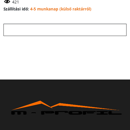
421
Szállítási idő:
4-5 munkanap (külső raktárról)