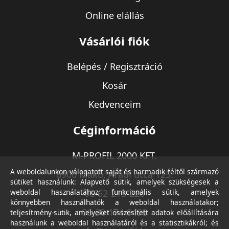
Online elállás
Vásárlói fiók
Belépés / Regisztráció
Kosár
Kedvenceim
Céginformáció
M-PROFIL 2000 KFT.
A weboldalunkon válogatott saját és harmadik féltől származó
6900 Makó, Aradi utca 125.
sütiket használunk: Alapvető sütik, amelyek szükségesek a
weboldal használatához; funkcionális sütik, amelyek
06-62-213-220
könnyebben használhatók a weboldal használatakor;
06-30-174-9490
teljesítmény-sütik, amelyeket összesített adatok előállítására
használunk a weboldal használatáról és a statisztikákról; és