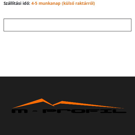
Szállítási idő:
4-5 munkanap (külső raktárról)