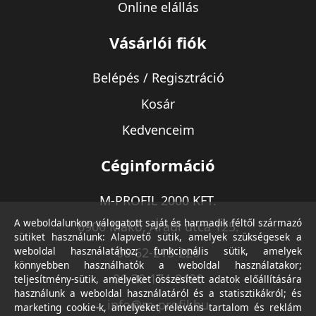
Online elállás
Vásárlói fiók
Belépés / Regisztráció
Kosár
Kedvenceim
Céginformáció
M-PROFIL 2000 KFT.
A weboldalunkon válogatott saját és harmadik féltől származó
6900 Makó, Aradi utca 125.
sütiket használunk: Alapvető sütik, amelyek szükségesek a
weboldal használatához; funkcionális sütik, amelyek
06-62-213-220
könnyebben használhatók a weboldal használatakor;
06-30-174-9490
teljesítmény-sütik, amelyeket összesített adatok előállítására
használunk a weboldal használatáról és a statisztikákról; és
info@m-profil.hu
marketing cookie-k, amelyeket releváns tartalom és reklám