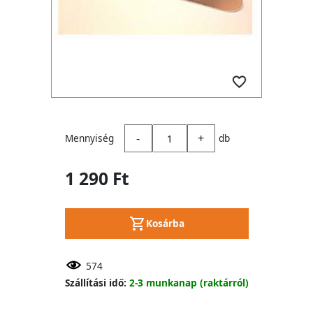
-
+
Mennyiség
db
1 290 Ft
Kosárba
574
Szállítási idő:
2-3 munkanap (raktárról)