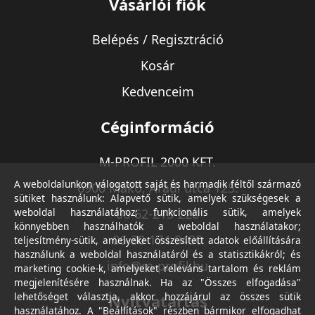
Vásárlói fiók
Belépés / Regisztráció
Kosár
Kedvenceim
Céginformáció
M-PROFIL 2000 KFT.
A weboldalunkon válogatott saját és harmadik féltől származó
6900 Makó, Aradi utca 125.
sütiket használunk: Alapvető sütik, amelyek szükségesek a
weboldal használatához; funkcionális sütik, amelyek
06-62-213-220
könnyebben használhatók a weboldal használatakor;
06-30-174-9490
teljesítmény-sütik, amelyeket összesített adatok előállítására
használunk a weboldal használatáról és a statisztikákról; és
info@m-profil.hu
marketing cookie-k, amelyeket releváns tartalom és reklám
megjelenítésére használnak. Ha az "Összes elfogadása"
lehetőséget választja, akkor hozzájárul az összes sütik
Nyitvatartás
használatához. A "Beállítások" részben bármikor elfogadhat