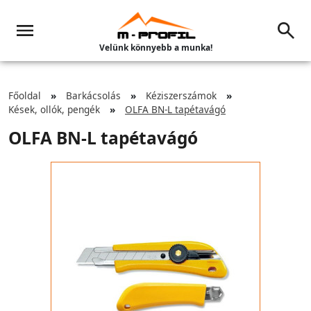
Velünk könnyebb a munka!
Főoldal
Barkácsolás
Kéziszerszámok
Kések, ollók, pengék
OLFA BN-L tapétavágó
OLFA BN-L tapétavágó