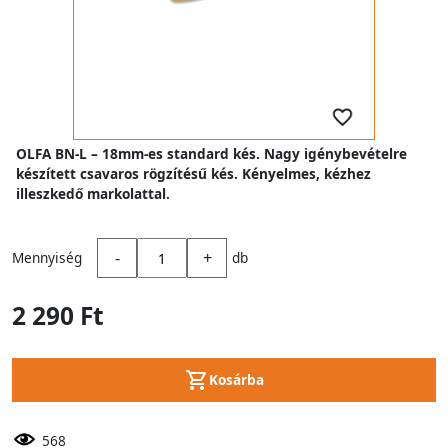
OLFA BN-L – 18mm-es standard kés. Nagy igénybevételre
készített csavaros rögzítésű kés. Kényelmes, kézhez
illeszkedő markolattal.
-
+
Mennyiség
db
2 290 Ft
Kosárba
568