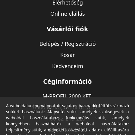
Elérhetőség
Online elállás
Vásárlói fiók
Belépés / Regisztráció
Kosár
Kedvenceim
Céginformáció
M-PROFIL 2000 KFT.
A weboldalunkon válogatott saját és harmadik féltől származó
6900 Makó, Aradi utca 125.
sütiket használunk: Alapvető sütik, amelyek szükségesek a
weboldal használatához; funkcionális sütik, amelyek
06-62-213-220
könnyebben használhatók a weboldal használatakor;
06-30-174-9490
teljesítmény-sütik, amelyeket összesített adatok előállítására