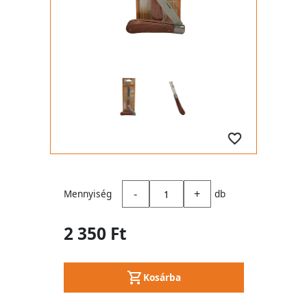
-
+
Mennyiség
db
2 350 Ft
Kosárba