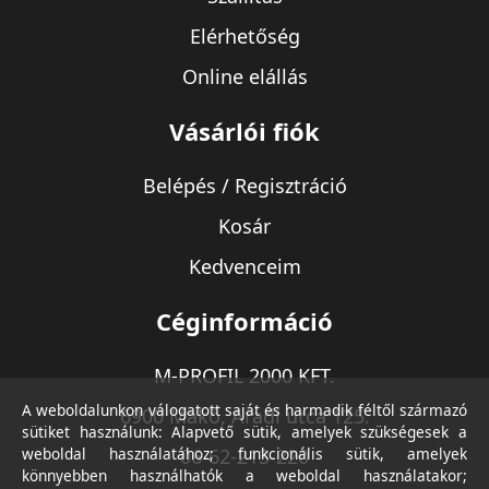
Elérhetőség
Online elállás
Vásárlói fiók
Belépés / Regisztráció
Kosár
Kedvenceim
Céginformáció
M-PROFIL 2000 KFT.
A weboldalunkon válogatott saját és harmadik féltől származó
6900 Makó, Aradi utca 125.
sütiket használunk: Alapvető sütik, amelyek szükségesek a
weboldal használatához; funkcionális sütik, amelyek
06-62-213-220
könnyebben használhatók a weboldal használatakor;