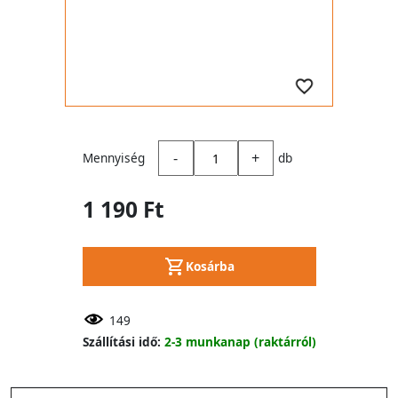
-
+
Mennyiség
db
1 190 Ft
Kosárba
149
Szállítási idő:
2-3 munkanap (raktárról)