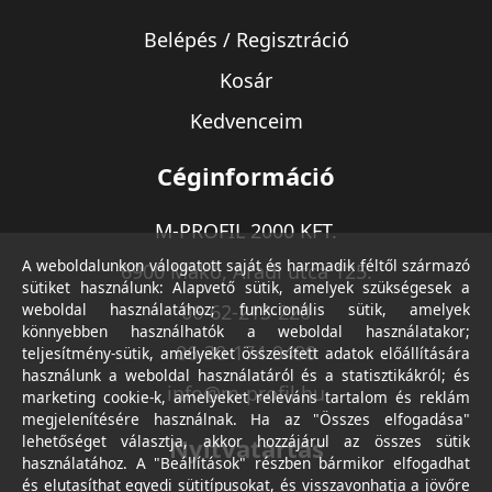
Belépés / Regisztráció
Kosár
Kedvenceim
Céginformáció
M-PROFIL 2000 KFT.
A weboldalunkon válogatott saját és harmadik féltől származó
6900 Makó, Aradi utca 125.
sütiket használunk: Alapvető sütik, amelyek szükségesek a
weboldal használatához; funkcionális sütik, amelyek
06-62-213-220
könnyebben használhatók a weboldal használatakor;
06-30-174-9490
teljesítmény-sütik, amelyeket összesített adatok előállítására
használunk a weboldal használatáról és a statisztikákról; és
info@m-profil.hu
marketing cookie-k, amelyeket releváns tartalom és reklám
megjelenítésére használnak. Ha az "Összes elfogadása"
lehetőséget választja, akkor hozzájárul az összes sütik
Nyitvatartás
használatához. A "Beállítások" részben bármikor elfogadhat
és elutasíthat egyedi sütitípusokat, és visszavonhatja a jövőre