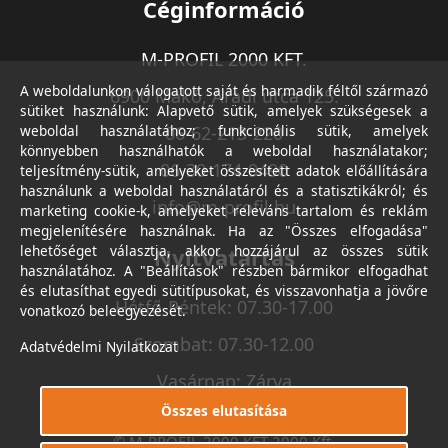
Céginformáció
M-PROFIL 2000 KFT.
A weboldalunkon válogatott saját és harmadik féltől származó
6900 Makó, Aradi utca 125.
sütiket használunk: Alapvető sütik, amelyek szükségesek a
weboldal használatához; funkcionális sütik, amelyek
06-62-213-220
könnyebben használhatók a weboldal használatakor;
06-30-174-9490
teljesítmény-sütik, amelyeket összesített adatok előállítására
használunk a weboldal használatáról és a statisztikákról; és
info@m-profil.hu
marketing cookie-k, amelyeket releváns tartalom és reklám
megjelenítésére használnak. Ha az "Összes elfogadása"
lehetőséget választja, akkor hozzájárul az összes sütik
Nyitvatartás
használatához. A "Beállítások" részben bármikor elfogadhat
és elutasíthat egyedi sütitípusokat, és visszavonhatja a jövőre
Hétfő-Péntek: 07.30-17.00
vonatkozó beleegyezését.
Szombat: 07.30-12.00
Adatvédelmi Nyilatkozat
Vasárnap: Zárva
Összes elutasítása
© M-PROFIL 2000 KFT 2000 Kft.