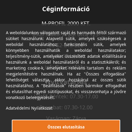
Céginformáció
M-PROFIL 2000 KFT.
A weboldalunkon válogatott saját és harmadik féltől származó
6900 Makó, Aradi utca 125.
sütiket használunk: Alapvető sütik, amelyek szükségesek a
weboldal használatához; funkcionális sütik, amelyek
06-62-213-220
könnyebben használhatók a weboldal használatakor;
06-30-174-9490
teljesítmény-sütik, amelyeket összesített adatok előállítására
használunk a weboldal használatáról és a statisztikákról; és
info@m-profil.hu
marketing cookie-k, amelyeket releváns tartalom és reklám
megjelenítésére használnak. Ha az "Összes elfogadása"
lehetőséget választja, akkor hozzájárul az összes sütik
Nyitvatartás
használatához. A "Beállítások" részben bármikor elfogadhat
és elutasíthat egyedi sütitípusokat, és visszavonhatja a jövőre
Hétfő-Péntek: 07.30-17.00
vonatkozó beleegyezését.
Szombat: 07.30-12.00
Adatvédelmi Nyilatkozat
Vasárnap: Zárva
Összes elutasítása