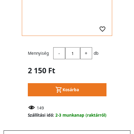
-
+
Mennyiség
db
2 150 Ft
Kosárba
149
Szállítási idő:
2-3 munkanap (raktárról)