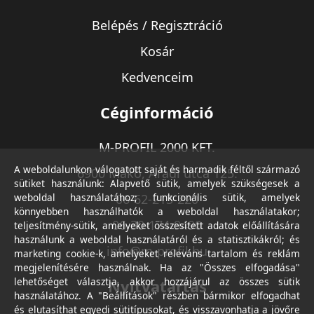
Belépés / Regisztráció
Kosár
Kedvenceim
Céginformáció
M-PROFIL 2000 KFT.
A weboldalunkon válogatott saját és harmadik féltől származó
6900 Makó, Aradi utca 125.
sütiket használunk: Alapvető sütik, amelyek szükségesek a
weboldal használatához; funkcionális sütik, amelyek
06-62-213-220
könnyebben használhatók a weboldal használatakor;
06-30-174-9490
teljesítmény-sütik, amelyeket összesített adatok előállítására
használunk a weboldal használatáról és a statisztikákról; és
info@m-profil.hu
marketing cookie-k, amelyeket releváns tartalom és reklám
megjelenítésére használnak. Ha az "Összes elfogadása"
lehetőséget választja, akkor hozzájárul az összes sütik
Nyitvatartás
használatához. A "Beállítások" részben bármikor elfogadhat
és elutasíthat egyedi sütitípusokat, és visszavonhatja a jövőre