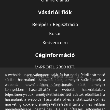
Vásárlói fiók
Belépés / Regisztráció
Kosár
Kedvenceim
Céginformáció
M-PROFIL 2000 KFT.
A weboldalunkon válogatott saját és harmadik féltől származó
6900 Makó, Aradi utca 125.
sütiket használunk: Alapvető sütik, amelyek szükségesek a
weboldal használatához; funkcionális sütik, amelyek
06-62-213-220
könnyebben használhatók a weboldal használatakor;
06-30-174-9490
teljesítmény-sütik, amelyeket összesített adatok előállítására
használunk a weboldal használatáról és a statisztikákról; és
info@m-profil.hu
marketing cookie-k, amelyeket releváns tartalom és reklám
megjelenítésére használnak. Ha az "Összes elfogadása"