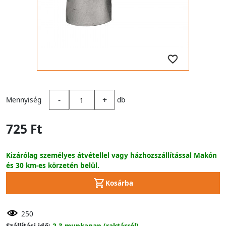
-
+
Mennyiség
db
725 Ft
Kizárólag személyes átvétellel vagy házhozszállítással Makón
és 30 km-es körzetén belül.
Kosárba
250
Szállítási idő:
2-3 munkanap (raktárról)