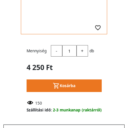
-
+
Mennyiség
db
4 250 Ft
Kosárba
150
Szállítási idő:
2-3 munkanap (raktárról)