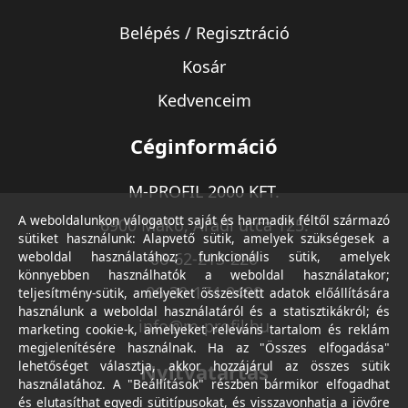
Belépés / Regisztráció
Kosár
Kedvenceim
Céginformáció
M-PROFIL 2000 KFT.
A weboldalunkon válogatott saját és harmadik féltől származó
6900 Makó, Aradi utca 125.
sütiket használunk: Alapvető sütik, amelyek szükségesek a
weboldal használatához; funkcionális sütik, amelyek
06-62-213-220
könnyebben használhatók a weboldal használatakor;
06-30-174-9490
teljesítmény-sütik, amelyeket összesített adatok előállítására
használunk a weboldal használatáról és a statisztikákról; és
info@m-profil.hu
marketing cookie-k, amelyeket releváns tartalom és reklám
megjelenítésére használnak. Ha az "Összes elfogadása"
lehetőséget választja, akkor hozzájárul az összes sütik
Nyitvatartás
használatához. A "Beállítások" részben bármikor elfogadhat
és elutasíthat egyedi sütitípusokat, és visszavonhatja a jövőre