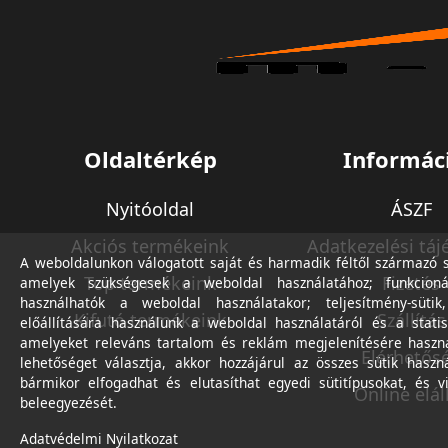
Oldaltérkép
Informác
Nyitóoldal
ÁSZF
Akciós termékeink
Adatkezelési táj
A weboldalunkon válogatott saját és harmadik féltől származó sü
Top termékeink
Fizetés
amelyek szükségesek a weboldal használatához; funkcioná
használhatók a weboldal használatakor; teljesítmény-sütik
Kifutó termékeink
Szállítás
előállítására használunk a weboldal használatáról és a statis
amelyeket releváns tartalom és reklám megjelenítésére haszn
Elérhetős
lehetőséget választja, akkor hozzájárul az összes sütik haszn
bármikor elfogadhat és elutasíthat egyedi sütitípusokat, és v
Online elál
beleegyezését.
Adatvédelmi Nyilatkozat