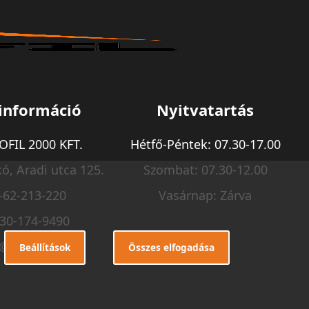
információ
Nyitvatartás
FIL 2000 KFT.
Hétfő-Péntek: 07.30-17.00
ó, Aradi utca 125.
Szombat: 07.30-12.00
-62-213-220
Vasárnap: Zárva
-30-174-9490
o@m-profil.hu
Beállítások
Összes elfogadása