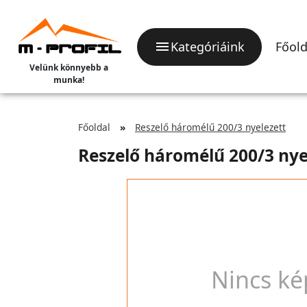
Kategóriáink
Főold
Velünk könnyebb a
munka!
Főoldal
Reszelő háromélű 200/3 nyelezett
Reszelő háromélű 200/3 nye
Nincs ké