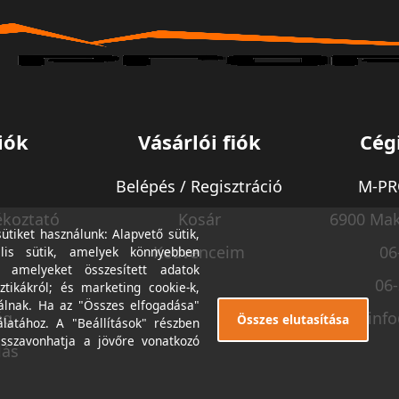
iók
Vásárlói fiók
Cég
Belépés / Regisztráció
M-PRO
ékoztató
Kosár
6900 Mak
tiket használunk: Alapvető sütik,
Kedvenceim
06
lis sütik, amelyek könnyebben
, amelyeket összesített adatok
06
ztikákról; és marketing cookie-k,
álnak. Ha az "Összes elfogadása"
ég
inf
Összes elutasítása
álatához. A "Beállítások" részben
isszavonhatja a jövőre vonatkozó
lás