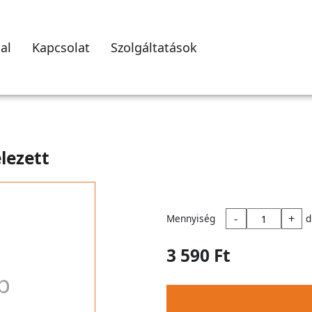
al
Kapcsolat
Szolgáltatások
lezett
-
+
Mennyiség
d
3 590 Ft
p