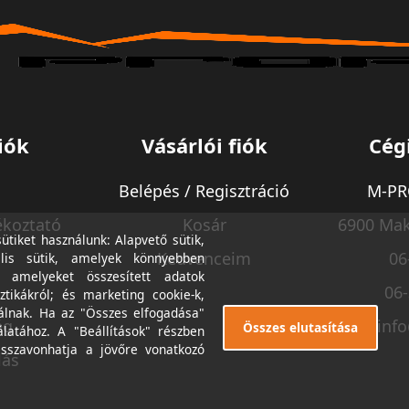
iók
Vásárlói fiók
Cég
Belépés / Regisztráció
M-PRO
ékoztató
Kosár
6900 Mak
tiket használunk: Alapvető sütik,
Kedvenceim
06
lis sütik, amelyek könnyebben
, amelyeket összesített adatok
06
ztikákról; és marketing cookie-k,
álnak. Ha az "Összes elfogadása"
ég
inf
Összes elutasítása
álatához. A "Beállítások" részben
isszavonhatja a jövőre vonatkozó
lás