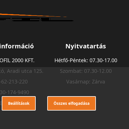
információ
Nyitvatartás
FIL 2000 KFT.
Hétfő-Péntek: 07.30-17.00
ó, Aradi utca 125.
Szombat: 07.30-12.00
-62-213-220
Vasárnap: Zárva
-30-174-9490
o@m-profil.hu
Beállítások
Összes elfogadása