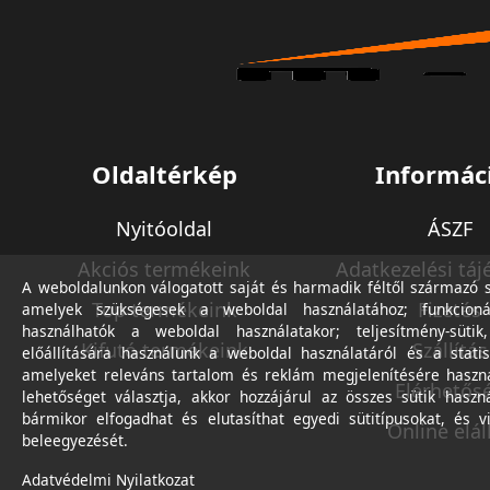
Oldaltérkép
Informác
Nyitóoldal
ÁSZF
Akciós termékeink
Adatkezelési táj
A weboldalunkon válogatott saját és harmadik féltől származó sü
Top termékeink
Fizetés
amelyek szükségesek a weboldal használatához; funkcioná
használhatók a weboldal használatakor; teljesítmény-sütik
Kifutó termékeink
Szállítás
előállítására használunk a weboldal használatáról és a statis
amelyeket releváns tartalom és reklám megjelenítésére haszn
Elérhetős
lehetőséget választja, akkor hozzájárul az összes sütik haszn
bármikor elfogadhat és elutasíthat egyedi sütitípusokat, és v
Online elál
beleegyezését.
Adatvédelmi Nyilatkozat