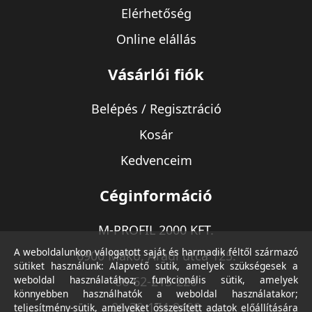
Elérhetőség
Online elállás
Vásárlói fiók
Belépés / Regisztráció
Kosár
Kedvenceim
Céginformáció
M-PROFIL 2000 KFT.
A weboldalunkon válogatott saját és harmadik féltől származó
6900 Makó, Aradi utca 125.
sütiket használunk: Alapvető sütik, amelyek szükségesek a
weboldal használatához; funkcionális sütik, amelyek
06-62-213-220
könnyebben használhatók a weboldal használatakor;
06-30-174-9490
teljesítmény-sütik, amelyeket összesített adatok előállítására