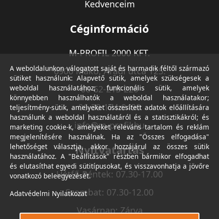
Kedvenceim
Céginformáció
M-PROFIL 2000 KFT.
A weboldalunkon válogatott saját és harmadik féltől származó
6900 Makó, Aradi utca 125.
sütiket használunk: Alapvető sütik, amelyek szükségesek a
weboldal használatához; funkcionális sütik, amelyek
06-62-213-220
könnyebben használhatók a weboldal használatakor;
06-30-174-9490
teljesítmény-sütik, amelyeket összesített adatok előállítására
használunk a weboldal használatáról és a statisztikákról; és
info@m-profil.hu
marketing cookie-k, amelyeket releváns tartalom és reklám
megjelenítésére használnak. Ha az "Összes elfogadása"
lehetőséget választja, akkor hozzájárul az összes sütik
Nyitvatartás
használatához. A "Beállítások" részben bármikor elfogadhat
és elutasíthat egyedi sütitípusokat, és visszavonhatja a jövőre
Hétfő-Péntek: 07.30-17.00
vonatkozó beleegyezését.
Szombat: 07.30-12.00
Adatvédelmi Nyilatkozat
Vasárnap: Zárva