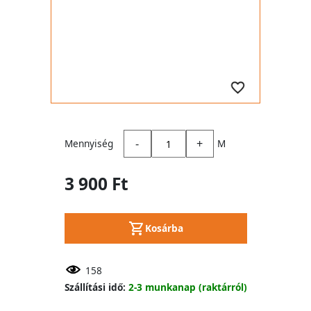
-
+
Mennyiség
M
3 900 Ft
Kosárba
158
Szállítási idő:
2-3 munkanap (raktárról)