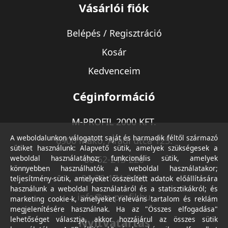
Vásárlói fiók
Belépés / Regisztráció
Kosár
Kedvenceim
Céginformáció
M-PROFIL 2000 KFT.
A weboldalunkon válogatott saját és harmadik féltől származó
6900 Makó, Aradi utca 125.
sütiket használunk: Alapvető sütik, amelyek szükségesek a
weboldal használatához; funkcionális sütik, amelyek
06-62-213-220
könnyebben használhatók a weboldal használatakor;
06-30-174-9490
teljesítmény-sütik, amelyeket összesített adatok előállítására
használunk a weboldal használatáról és a statisztikákról; és
info@m-profil.hu
marketing cookie-k, amelyeket releváns tartalom és reklám
megjelenítésére használnak. Ha az "Összes elfogadása"
lehetőséget választja, akkor hozzájárul az összes sütik
Nyitvatartás