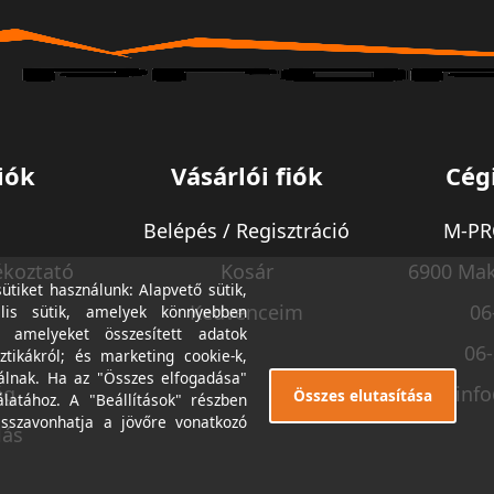
iók
Vásárlói fiók
Cég
Belépés / Regisztráció
M-PRO
ékoztató
Kosár
6900 Mak
tiket használunk: Alapvető sütik,
Kedvenceim
06
lis sütik, amelyek könnyebben
, amelyeket összesített adatok
06
ztikákról; és marketing cookie-k,
álnak. Ha az "Összes elfogadása"
ég
inf
Összes elutasítása
álatához. A "Beállítások" részben
isszavonhatja a jövőre vonatkozó
lás