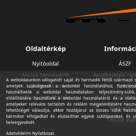
Oldaltérkép
Informác
Nyitóoldal
ÁSZF
Akciós termékeink
Adatkezelési táj
A weboldalunkon válogatott saját és harmadik féltől származó sü
Top termékeink
Fizetés
amelyek szükségesek a weboldal használatához; funkcioná
használhatók a weboldal használatakor; teljesítmény-sütik
Kifutó termékeink
Szállítás
előállítására használunk a weboldal használatáról és a statis
amelyeket releváns tartalom és reklám megjelenítésére haszn
Elérhetős
lehetőséget választja, akkor hozzájárul az összes sütik haszn
bármikor elfogadhat és elutasíthat egyedi sütitípusokat, és v
Online elál
beleegyezését.
Adatvédelmi Nyilatkozat