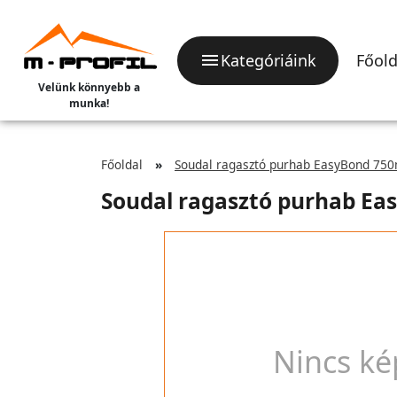
Kategóriáink
Főold
Velünk könnyebb a
munka!
Főoldal
Soudal ragasztó purhab EasyBond 750
Soudal ragasztó purhab Ea
Nincs ké