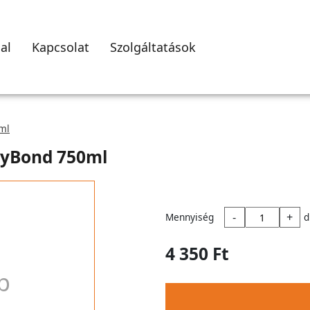
al
Kapcsolat
Szolgáltatások
ml
syBond 750ml
-
+
Mennyiség
d
4 350 Ft
p