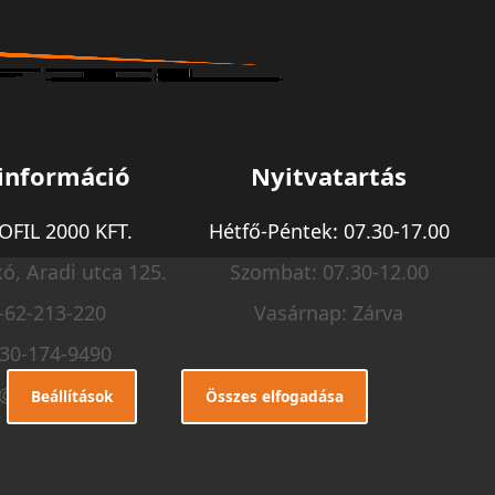
információ
Nyitvatartás
FIL 2000 KFT.
Hétfő-Péntek: 07.30-17.00
ó, Aradi utca 125.
Szombat: 07.30-12.00
-62-213-220
Vasárnap: Zárva
-30-174-9490
o@m-profil.hu
Beállítások
Összes elfogadása