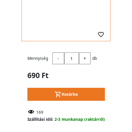
-
+
Mennyiség
db
690 Ft
Kosárba
169
Szállítási idő:
2-3 munkanap (raktárról)