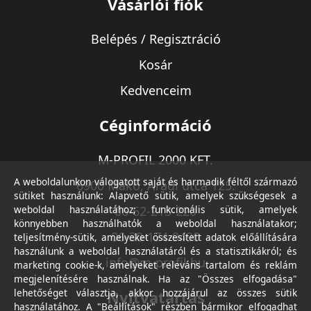
Vásárlói fiók
Belépés / Regisztráció
Kosár
Kedvenceim
Céginformáció
M-PROFIL 2000 KFT.
A weboldalunkon válogatott saját és harmadik féltől származó
6900 Makó, Aradi utca 125.
sütiket használunk: Alapvető sütik, amelyek szükségesek a
weboldal használatához; funkcionális sütik, amelyek
06-62-213-220
könnyebben használhatók a weboldal használatakor;
06-30-174-9490
teljesítmény-sütik, amelyeket összesített adatok előállítására
használunk a weboldal használatáról és a statisztikákról; és
info@m-profil.hu
marketing cookie-k, amelyeket releváns tartalom és reklám
megjelenítésére használnak. Ha az "Összes elfogadása"
lehetőséget választja, akkor hozzájárul az összes sütik
Nyitvatartás
használatához. A "Beállítások" részben bármikor elfogadhat