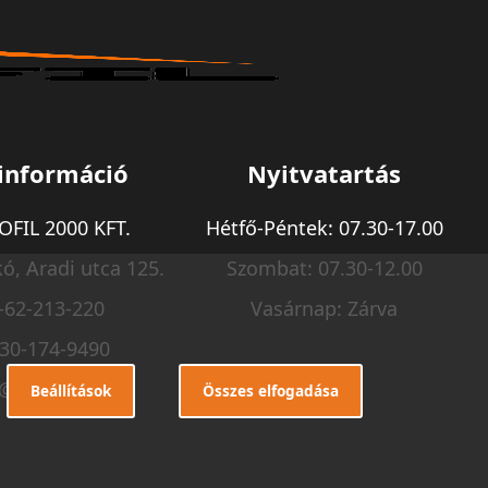
információ
Nyitvatartás
FIL 2000 KFT.
Hétfő-Péntek: 07.30-17.00
ó, Aradi utca 125.
Szombat: 07.30-12.00
-62-213-220
Vasárnap: Zárva
-30-174-9490
o@m-profil.hu
Beállítások
Összes elfogadása