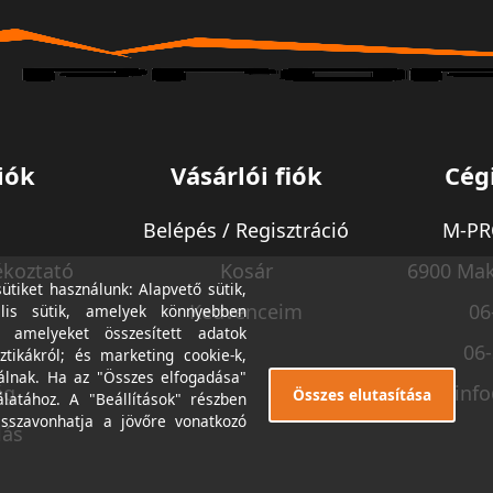
iók
Vásárlói fiók
Cég
Belépés / Regisztráció
M-PRO
ékoztató
Kosár
6900 Mak
tiket használunk: Alapvető sütik,
Kedvenceim
06
lis sütik, amelyek könnyebben
, amelyeket összesített adatok
06
ztikákról; és marketing cookie-k,
álnak. Ha az "Összes elfogadása"
ég
inf
Összes elutasítása
álatához. A "Beállítások" részben
isszavonhatja a jövőre vonatkozó
lás