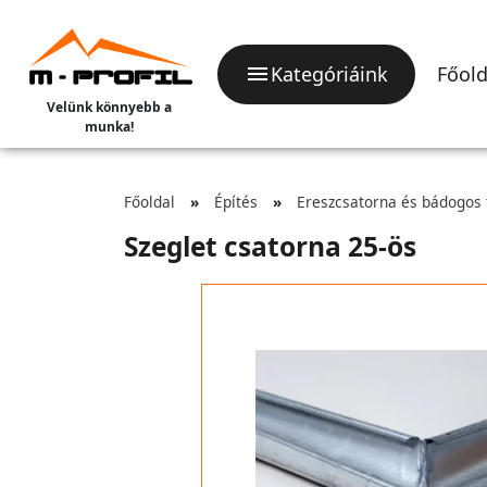
Kategóriáink
Főold
Velünk könnyebb a
munka!
Főoldal
Építés
Ereszcsatorna és bádogos
Szeglet csatorna 25-ös