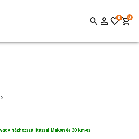
0
0
b
 vagy házhozszállítással Makón és 30 km-es