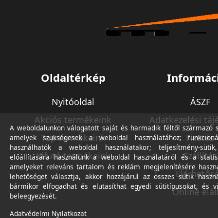
Oldaltérkép
Informác
Nyitóoldal
ÁSZF
Akciós termékeink
Adatkezelési táj
A weboldalunkon válogatott saját és harmadik féltől származó sü
Top termékeink
Fizetés
amelyek szükségesek a weboldal használatához; funkcioná
használhatók a weboldal használatakor; teljesítmény-sütik
Kifutó termékeink
Szállítás
előállítására használunk a weboldal használatáról és a statis
amelyeket releváns tartalom és reklám megjelenítésére haszn
Elérhetős
lehetőséget választja, akkor hozzájárul az összes sütik haszn
bármikor elfogadhat és elutasíthat egyedi sütitípusokat, és v
Online elál
beleegyezését.
Adatvédelmi Nyilatkozat