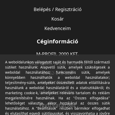
Belépés / Regisztráció
Kosár
Kedvenceim
Céginformáció
M-PROFIL 2000 KFT.
A weboldalunkon válogatott saját és harmadik féltől származó
6900 Makó, Aradi utca 125.
sütiket használunk: Alapvető sütik, amelyek szükségesek a
weboldal használatához; funkcionális sütik, amelyek
06-62-213-220
könnyebben használhatók a weboldal használatakor;
06-30-174-9490
teljesítmény-sütik, amelyeket összesített adatok előállítására
használunk a weboldal használatáról és a statisztikákról; és
info@m-profil.hu
marketing cookie-k, amelyeket releváns tartalom és reklám
megjelenítésére használnak. Ha az "Összes elfogadása"
lehetőséget választja, akkor hozzájárul az összes sütik
Nyitvatartás
használatához. A "Beállítások" részben bármikor elfogadhat
és elutasíthat egyedi sütitípusokat, és visszavonhatja a jövőre