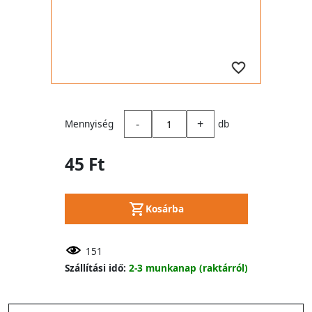
-
+
Mennyiség
db
45 Ft
Kosárba
151
Szállítási idő:
2-3 munkanap (raktárról)