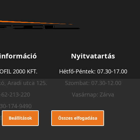
információ
Nyitvatartás
FIL 2000 KFT.
Hétfő-Péntek: 07.30-17.00
ó, Aradi utca 125.
Szombat: 07.30-12.00
-62-213-220
Vasárnap: Zárva
-30-174-9490
o@m-profil.hu
Beállítások
Összes elfogadása