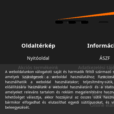
Oldaltérkép
Informác
Nyitóoldal
ÁSZF
Akciós termékeink
Adatkezelési táj
A weboldalunkon válogatott saját és harmadik féltől származó sü
Top termékeink
Fizetés
amelyek szükségesek a weboldal használatához; funkcioná
használhatók a weboldal használatakor; teljesítmény-sütik
Kifutó termékeink
Szállítás
előállítására használunk a weboldal használatáról és a statis
amelyeket releváns tartalom és reklám megjelenítésére haszn
Elérhetős
lehetőséget választja, akkor hozzájárul az összes sütik haszn
bármikor elfogadhat és elutasíthat egyedi sütitípusokat, és v
Online elál
beleegyezését.