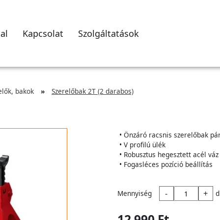
al
Kapcsolat
Szolgáltatások
lők, bakok
Szerelőbak 2T (2 darabos)
• Önzáró racsnis szerelőbak pá
• V profilú ülék
• Robusztus hegesztett acél váz
• Fogasléces pozíció beállítás
-
+
Mennyiség
d
12 990 Ft