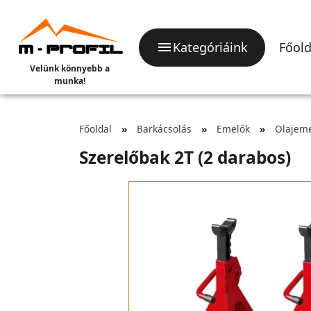
Kategóriáink
Főold
Velünk könnyebb a
munka!
Főoldal
Barkácsolás
Emelők
Olajeme
Szerelőbak 2T (2 darabos)