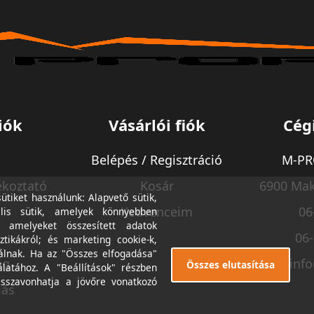
iók
Vásárlói fiók
Cég
Belépés / Regisztráció
M-PRO
ékoztató
Kosár
6900 Mak
tiket használunk: Alapvető sütik,
Kedvenceim
06
lis sütik, amelyek könnyebben
, amelyeket összesített adatok
06
ztikákról; és marketing cookie-k,
álnak. Ha az "Összes elfogadása"
ég
inf
Összes elutasítása
álatához. A "Beállítások" részben
isszavonhatja a jövőre vonatkozó
lás