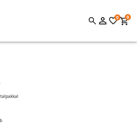
0
0
r
 talpakkal
b