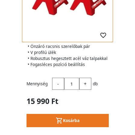
• Önzáró racsnis szerelőbak pár
• V profilú ülék
• Robusztus hegesztett acél váz talpakkal
• Fogasléces pozíció beállítás
-
+
Mennyiség
db
15 990 Ft
Kosárba