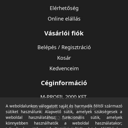
Elérhetőség
Online elállás
Vásárlói fiók
Belépés / Regisztráció
Kosár
Kedvenceim
Céginformáció
M-PROFIL 2000 KFT.
A weboldalunkon válogatott saját és harmadik féltől származó
6900 Makó, Aradi utca 125.
sütiket használunk: Alapvető sütik, amelyek szükségesek a
weboldal használatához; funkcionális sütik, amelyek
06-62-213-220
könnyebben használhatók a weboldal használatakor;