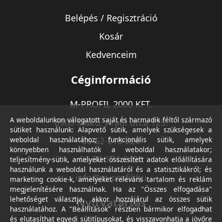
Belépés / Regisztráció
Kosár
Kedvenceim
Céginformáció
M-PROFIL 2000 KFT.
A weboldalunkon válogatott saját és harmadik féltől származó
6900 Makó, Aradi utca 125.
sütiket használunk: Alapvető sütik, amelyek szükségesek a
weboldal használatához; funkcionális sütik, amelyek
06-62-213-220
könnyebben használhatók a weboldal használatakor;
06-30-174-9490
teljesítmény-sütik, amelyeket összesített adatok előállítására
használunk a weboldal használatáról és a statisztikákról; és
info@m-profil.hu
marketing cookie-k, amelyeket releváns tartalom és reklám
megjelenítésére használnak. Ha az "Összes elfogadása"
lehetőséget választja, akkor hozzájárul az összes sütik
Nyitvatartás
használatához. A "Beállítások" részben bármikor elfogadhat
és elutasíthat egyedi sütitípusokat, és visszavonhatja a jövőre