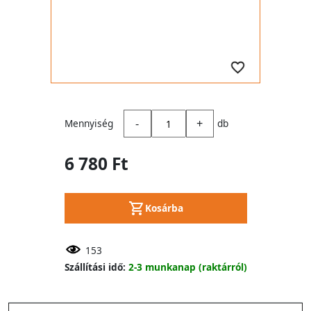
-
+
Mennyiség
db
6 780 Ft
Kosárba
153
Szállítási idő:
2-3 munkanap (raktárról)