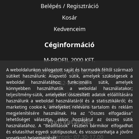
Belépés / Regisztráció
Kosár
Kedvenceim
Céginformáció
M-PROFIL 2000 KFT.
A weboldalunkon válogatott saját és harmadik féltől származó
6900 Makó, Aradi utca 125.
sütiket használunk: Alapvető sütik, amelyek szükségesek a
weboldal használatához; funkcionális sütik, amelyek
06-62-213-220
könnyebben használhatók a weboldal használatakor;
06-30-174-9490
teljesítmény-sütik, amelyeket összesített adatok előállítására
használunk a weboldal használatáról és a statisztikákról; és
info@m-profil.hu
marketing cookie-k, amelyeket releváns tartalom és reklám
megjelenítésére használnak. Ha az "Összes elfogadása"
lehetőséget választja, akkor hozzájárul az összes sütik
Nyitvatartás
használatához. A "Beállítások" részben bármikor elfogadhat
és elutasíthat egyedi sütitípusokat, és visszavonhatja a jövőre
Hétfő-Péntek: 07.30-17.00
vonatkozó beleegyezését.